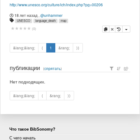
http://www.unesco.org/culture/ich/index.php?pg=00206
18 лет назад
,
@unhammer
UNESCO
language_death
map
копировать
удалить
(
0
)
&lang;&lang;
⟨
1
&rang;
⟩⟩
публикации
(
спрятать
)
Нет подходящих.
&lang;&lang;
⟨
&rang;
⟩⟩
Что такое BibSonomy?
С чего начать