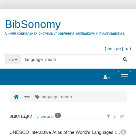
BibSonomy
Синяя социальная система управления закладками и публикациями.
(
en
|
de
|
ru
)
поиск
тэг
Переключить на
Перек
тэг
language_death
закладки
1
(
спрятать
)
UNESCO Interactive Atlas of the World's Languages in Danger
2