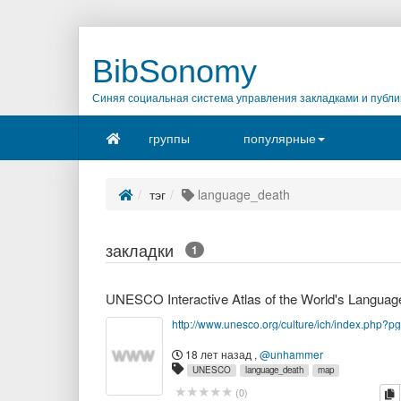
BibSonomy
Синяя социальная система управления закладками и публи
группы
популярные
тэг
language_death
закладки
1
http://www.unesco.org/culture/ich/index.php?
18 лет назад
,
@unhammer
UNESCO
language_death
map
к
(
0
)