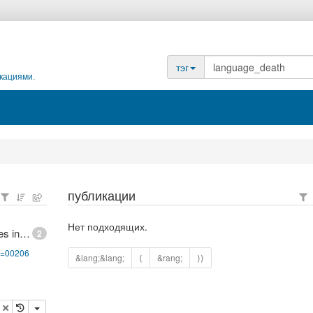
тэг
кациями.
публикации
Нет подходящих.
UNESCO Interactive Atlas of the World's Languages in Danger
2
pg=00206
&lang;&lang;
⟨
&rang;
⟩⟩
опировать
удалить