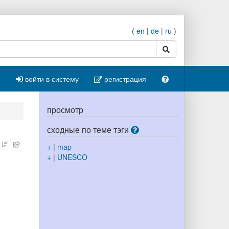
(
en
|
de
|
ru
)
поиск
войти в систему
регистрация
просмотр
сходные по теме тэги
+
|
map
+
|
UNESCO