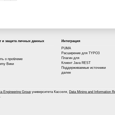
т и защита личных данных
Интеграция
PUMA
Расширение для TYPO3
s
Плагин для
ть о проблеме
Клиент Java REST
omy Вики
Поддерживаемые источники
далее
a Engineering Group
университета Касселя,
Data Mining and Information Re
.