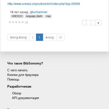
http://www.unesco.org/culture/ich/index.php?pg=00206
18 лет назад
,
@unhammer
UNESCO
language_death
map
копировать
удалить
(
0
)
&lang;&lang;
⟨
1
&rang;
⟩⟩
Что такое BibSonomy?
С чего начать
Кнопки для браузера
Помощь
Разработчикам
Обзор
API-документация