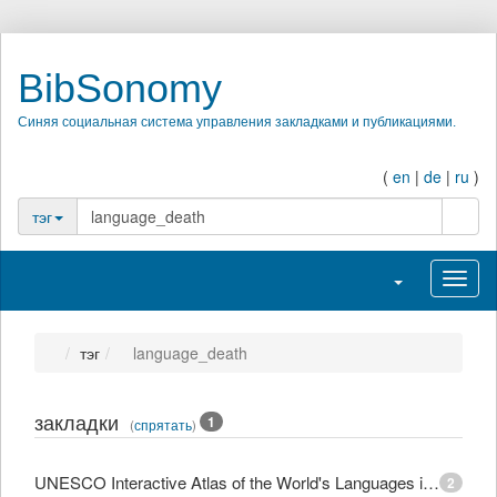
BibSonomy
Синяя социальная система управления закладками и публикациями.
(
en
|
de
|
ru
)
поиск
тэг
Переключить на
Перек
тэг
language_death
закладки
1
(
спрятать
)
UNESCO Interactive Atlas of the World's Languages in Danger
2