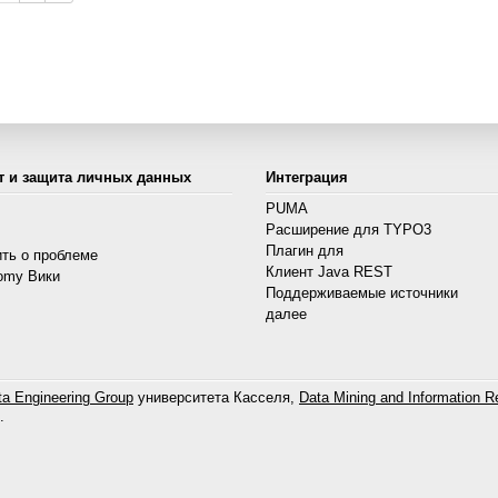
т и защита личных данных
Интеграция
PUMA
Расширение для TYPO3
s
Плагин для
ть о проблеме
Клиент Java REST
omy Вики
Поддерживаемые источники
далее
a Engineering Group
университета Касселя,
Data Mining and Information Re
.