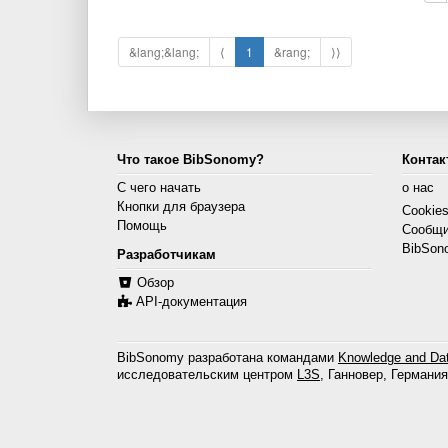
&lang;&lang;
⟨
1
&rang;
⟩⟩
Что такое BibSonomy?
Контак
С чего начать
о нас
Кнопки для браузера
Cookie
Помощь
Сообщи
BibSon
Разработчикам
Обзор
API-документация
BibSonomy разработана командами
Knowledge and Dat
исследовательским центром
L3S
, Ганновер, Германия