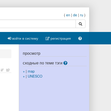
(
en
|
de
|
ru
)
поиск
войти в систему
регистрация
просмотр
сходные по теме тэги
+
|
map
+
|
UNESCO