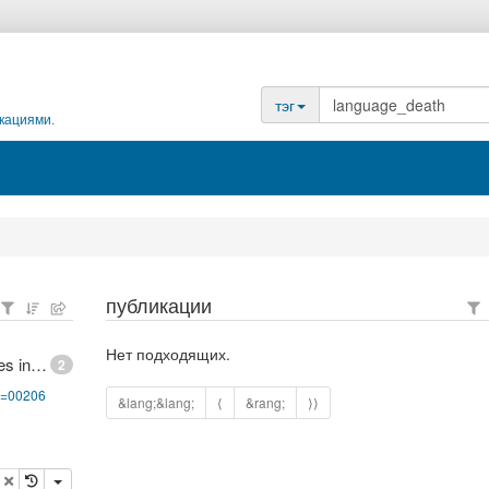
тэг
кациями.
публикации
Нет подходящих.
UNESCO Interactive Atlas of the World's Languages in Danger
2
pg=00206
&lang;&lang;
⟨
&rang;
⟩⟩
опировать
удалить