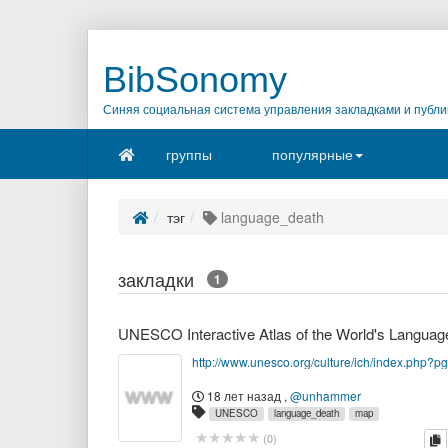
BibSonomy
Синяя социальная система управления закладками и публи
группы
популярные
тэг
language_death
закладки
1
http://www.unesco.org/culture/ich/index.php?
18 лет назад
,
@unhammer
UNESCO
language_death
map
к
(
0
)