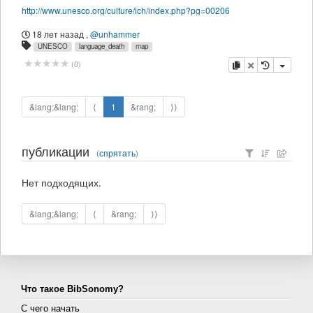
http://www.unesco.org/culture/ich/index.php?pg=00206
18 лет назад
,
@unhammer
UNESCO
language_death
map
копировать
удалить
(
0
)
&lang;&lang;
⟨
1
&rang;
⟩⟩
публикации
(
спрятать
)
Нет подходящих.
&lang;&lang;
⟨
&rang;
⟩⟩
Что такое BibSonomy?
С чего начать