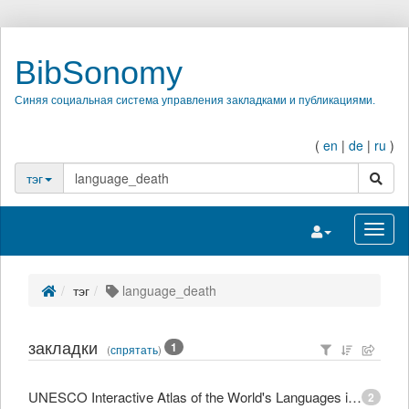
BibSonomy
Синяя социальная система управления закладками и публикациями.
(
en
|
de
|
ru
)
поиск
тэг
Переключить на
Перек
тэг
language_death
закладки
1
(
спрятать
)
UNESCO Interactive Atlas of the World's Languages in Danger
2