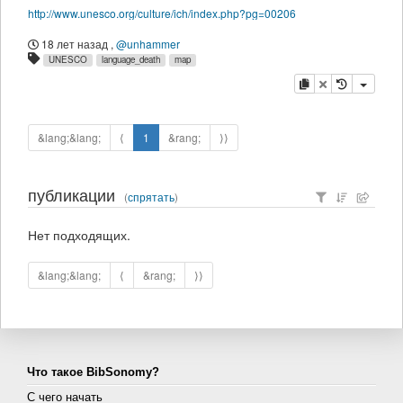
http://www.unesco.org/culture/ich/index.php?pg=00206
18 лет назад
,
@unhammer
UNESCO
language_death
map
копировать
удалить
&lang;&lang;
⟨
1
&rang;
⟩⟩
публикации
(
спрятать
)
Нет подходящих.
&lang;&lang;
⟨
&rang;
⟩⟩
Что такое BibSonomy?
С чего начать