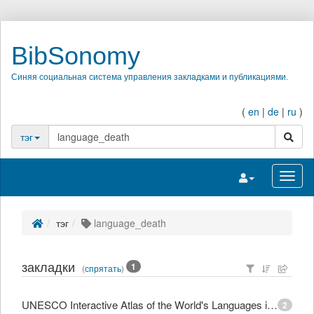
BibSonomy
Синяя социальная система управления закладками и публикациями.
(
en
|
de
|
ru
)
поиск
тэг
Переключить на
Перек
тэг
language_death
закладки
1
(
спрятать
)
UNESCO Interactive Atlas of the World's Languages in Danger
2