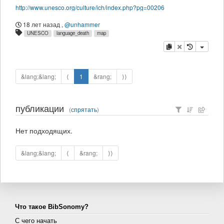
http://www.unesco.org/culture/ich/index.php?pg=00206
18 лет назад
,
@unhammer
UNESCO
language_death
map
копировать
удалить
&lang;&lang;
⟨
1
&rang;
⟩⟩
публикации
(
спрятать
)
Нет подходящих.
&lang;&lang;
⟨
&rang;
⟩⟩
Что такое BibSonomy?
С чего начать