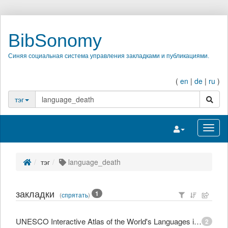
BibSonomy
Синяя социальная система управления закладками и публикациями.
(
en
|
de
|
ru
)
поиск
тэг
Переключить на
Перек
тэг
language_death
закладки
1
(
спрятать
)
UNESCO Interactive Atlas of the World's Languages in Danger
2