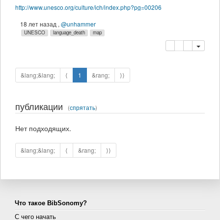
http://www.unesco.org/culture/ich/index.php?pg=00206
18 лет назад
,
@unhammer
UNESCO
language_death
map
копировать
удалить
&lang;&lang;
⟨
1
&rang;
⟩⟩
публикации
(
спрятать
)
Нет подходящих.
&lang;&lang;
⟨
&rang;
⟩⟩
Что такое BibSonomy?
С чего начать