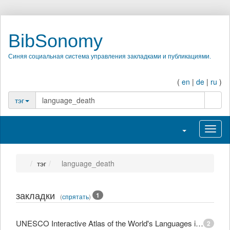
BibSonomy
Синяя социальная система управления закладками и публикациями.
(
en
|
de
|
ru
)
поиск
тэг
Переключить на
Перек
тэг
language_death
закладки
1
(
спрятать
)
UNESCO Interactive Atlas of the World's Languages in Danger
2