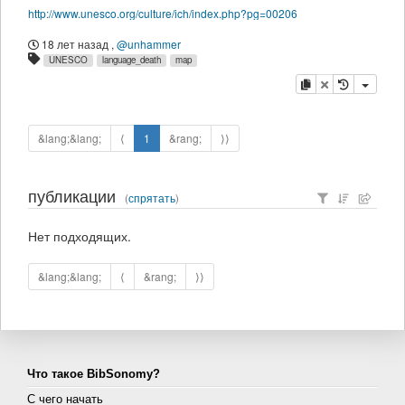
http://www.unesco.org/culture/ich/index.php?pg=00206
18 лет назад
,
@unhammer
UNESCO
language_death
map
копировать
удалить
&lang;&lang;
⟨
1
&rang;
⟩⟩
публикации
(
спрятать
)
Нет подходящих.
&lang;&lang;
⟨
&rang;
⟩⟩
Что такое BibSonomy?
С чего начать