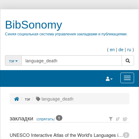
BibSonomy
Синяя социальная система управления закладками и публикациями.
(
en
|
de
|
ru
)
поиск
тэг
Переключить на
Перек
тэг
language_death
закладки
1
(
спрятать
)
UNESCO Interactive Atlas of the World's Languages in Danger
2