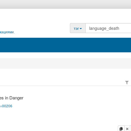
тэг
кациями.
es in Danger
pg=00206
копи
у