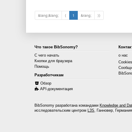
&lang;&lang;
⟨
1
&rang;
⟩⟩
Что такое BibSonomy?
Контак
С чего начать
о нас
Кнопки для браузера
Cookie
Помощь
Сообщи
BibSon
Разработчикам
Обзор
API-документация
BibSonomy разработана командами
Knowledge and Dat
исследовательским центром
L3S
, Ганновер, Германия