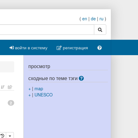
(
en
|
de
|
ru
)
поиск
войти в систему
регистрация
просмотр
сходные по теме тэги
+
|
map
+
|
UNESCO
2
ровать
далить