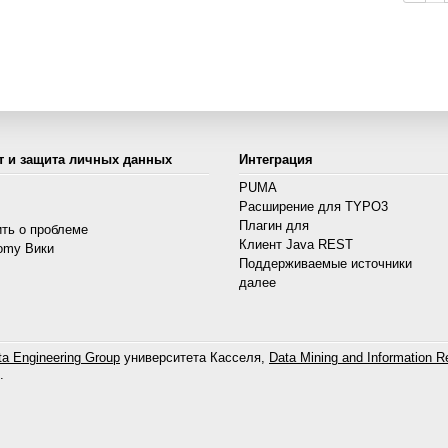
т и защита личных данных
Интеграция
PUMA
Расширение для TYPO3
s
Плагин для
ть о проблеме
Клиент Java REST
omy Вики
Поддерживаемые источники
далее
a Engineering Group
университета Касселя,
Data Mining and Information Re
.