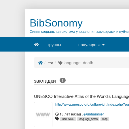
BibSonomy
Синяя социальная система управления закладками и публи
группы
популярные
тэг
language_death
закладки
1
UNESCO Interactive Atlas of the World's Languag
http://www.unesco.org/culture/ich/index.php?
18 лет назад
,
@unhammer
UNESCO
language_death
map