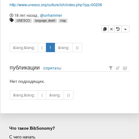
http://www.unesco.org/culture/ich/index.php?pg=00206
18 лет назад
,
@unhammer
UNESCO
language_death
map
копировать
удалить
&lang;&lang;
⟨
1
&rang;
⟩⟩
публикации
(
спрятать
)
Нет подходящих.
&lang;&lang;
⟨
&rang;
⟩⟩
Что такое BibSonomy?
С чего начать