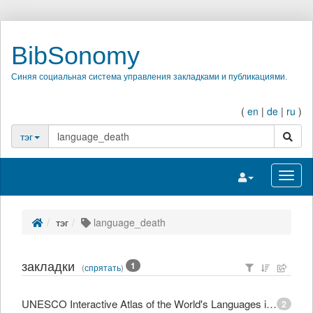
BibSonomy
Синяя социальная система управления закладками и публикациями.
(
en
|
de
|
ru
)
поиск
тэг
Переключить на
Перек
тэг
language_death
закладки
1
(
спрятать
)
UNESCO Interactive Atlas of the World's Languages in Danger
2