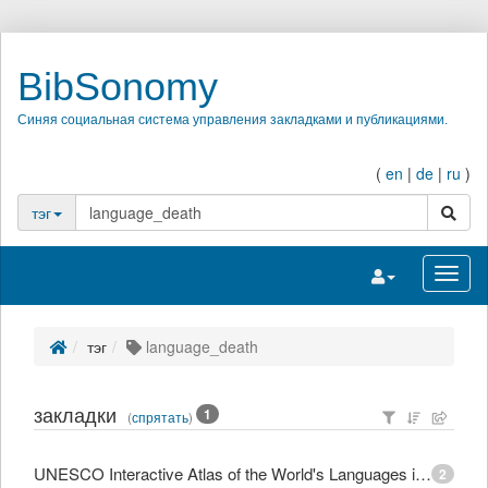
BibSonomy
Синяя социальная система управления закладками и публикациями.
(
en
|
de
|
ru
)
поиск
тэг
Переключить на
Перек
тэг
language_death
закладки
1
(
спрятать
)
UNESCO Interactive Atlas of the World's Languages in Danger
2