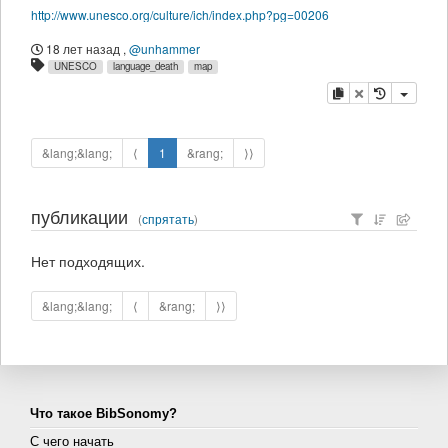
http://www.unesco.org/culture/ich/index.php?pg=00206
18 лет назад
,
@unhammer
UNESCO
language_death
map
копировать
удалить
&lang;&lang;
⟨
1
&rang;
⟩⟩
публикации
(
спрятать
)
Нет подходящих.
&lang;&lang;
⟨
&rang;
⟩⟩
Что такое BibSonomy?
С чего начать