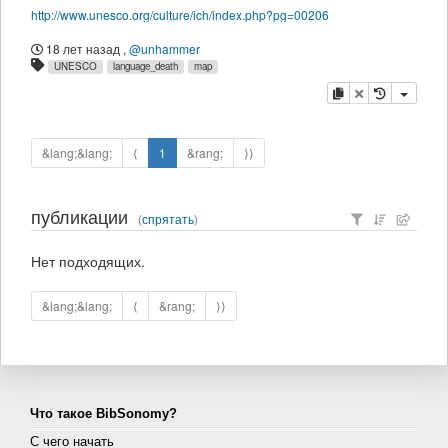
http://www.unesco.org/culture/ich/index.php?pg=00206
18 лет назад
,
@unhammer
UNESCO
language_death
map
копировать
удалить
&lang;&lang;
⟨
1
&rang;
⟩⟩
публикации
(
спрятать
)
Нет подходящих.
&lang;&lang;
⟨
&rang;
⟩⟩
Что такое BibSonomy?
С чего начать