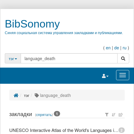
BibSonomy
Синяя социальная система управления закладками и публикациями.
(
en
|
de
|
ru
)
поиск
тэг
Переключить на
Перек
тэг
language_death
закладки
1
(
спрятать
)
UNESCO Interactive Atlas of the World's Languages in Danger
2