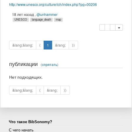
http://www.unesco.org/culture/ich/index.php?pg=00206
18 лет назад
,
@unhammer
UNESCO
language_death
map
копировать
удалить
&lang;&lang;
⟨
1
&rang;
⟩⟩
публикации
(
спрятать
)
Нет подходящих.
&lang;&lang;
⟨
&rang;
⟩⟩
Что такое BibSonomy?
С чего начать