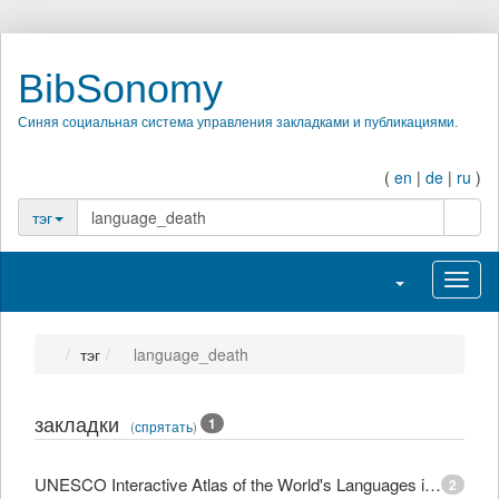
BibSonomy
Синяя социальная система управления закладками и публикациями.
(
en
|
de
|
ru
)
поиск
тэг
Переключить н
Перек
тэг
language_death
закладки
1
(
спрятать
)
UNESCO Interactive Atlas of the World's Languages in Danger
2