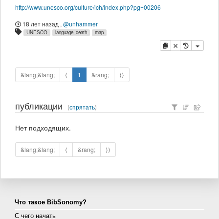
http://www.unesco.org/culture/ich/index.php?pg=00206
18 лет назад
,
@unhammer
UNESCO
language_death
map
копировать
удалить
&lang;&lang;
⟨
1
&rang;
⟩⟩
публикации
(
спрятать
)
Нет подходящих.
&lang;&lang;
⟨
&rang;
⟩⟩
Что такое BibSonomy?
С чего начать