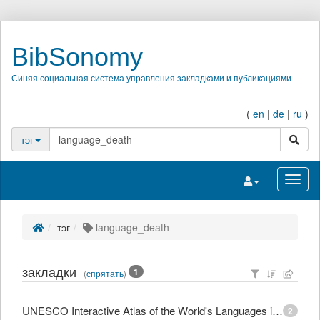
BibSonomy
Синяя социальная система управления закладками и публикациями.
(
en
|
de
|
ru
)
поиск
тэг
Переключить на
Перек
тэг
language_death
закладки
1
(
спрятать
)
UNESCO Interactive Atlas of the World's Languages in Danger
2