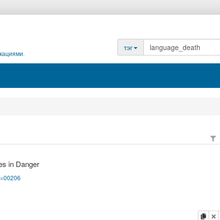
тэг
кациями.
es in Danger
pg=00206
копи
у