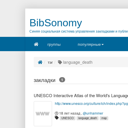
BibSonomy
Синяя социальная система управления закладками и публи
группы
популярные
тэг
language_death
закладки
1
UNESCO Interactive Atlas of the World's Languag
http://www.unesco.org/culture/ich/index.php?
18 лет назад
,
@unhammer
UNESCO
language_death
map