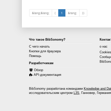
&lang;&lang;
⟨
1
&rang;
⟩⟩
Что такое BibSonomy?
Контак
С чего начать
о нас
Кнопки для браузера
Cookie
Помощь
Сообщи
BibSon
Разработчикам
Обзор
API-документация
BibSonomy разработана командами
Knowledge and Dat
исследовательским центром
L3S
, Ганновер, Германия