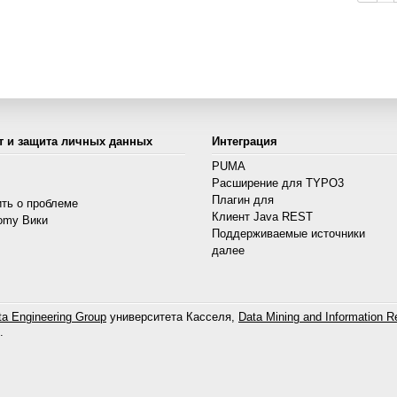
т и защита личных данных
Интеграция
PUMA
Расширение для TYPO3
s
Плагин для
ть о проблеме
Клиент Java REST
omy Вики
Поддерживаемые источники
далее
a Engineering Group
университета Касселя,
Data Mining and Information Re
.