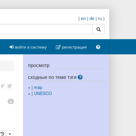
(
en
|
de
|
ru
)
поиск
войти в систему
регистрация
просмотр
сходные по теме тэги
+
|
map
+
|
UNESCO
2
ровать
далить