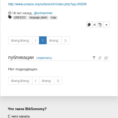
http://www.unesco.org/culture/ich/index.php?pg=00206
18 лет назад
,
@unhammer
UNESCO
language_death
map
копировать
удалить
&lang;&lang;
⟨
1
&rang;
⟩⟩
публикации
(
спрятать
)
Нет подходящих.
&lang;&lang;
⟨
&rang;
⟩⟩
Что такое BibSonomy?
С чего начать