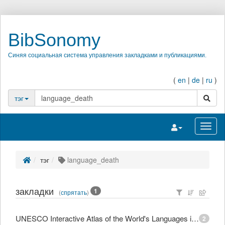
BibSonomy
Синяя социальная система управления закладками и публикациями.
(
en
|
de
|
ru
)
поиск
тэг
Переключить на
Перек
тэг
language_death
закладки
1
(
спрятать
)
UNESCO Interactive Atlas of the World's Languages in Danger
2