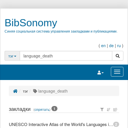
BibSonomy
Синяя социальная система управления закладками и публикациями.
(
en
|
de
|
ru
)
поиск
тэг
Переключить на
Перек
тэг
language_death
закладки
1
(
спрятать
)
UNESCO Interactive Atlas of the World's Languages in Danger
2