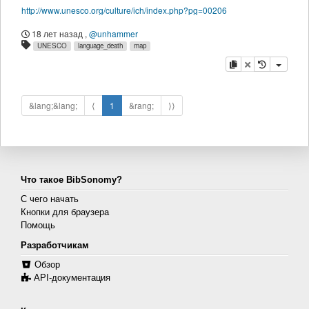
http://www.unesco.org/culture/ich/index.php?pg=00206
18 лет назад
,
@unhammer
UNESCO
language_death
map
копировать
удалить
&lang;&lang;
⟨
1
&rang;
⟩⟩
Что такое BibSonomy?
С чего начать
Кнопки для браузера
Помощь
Разработчикам
Обзор
API-документация