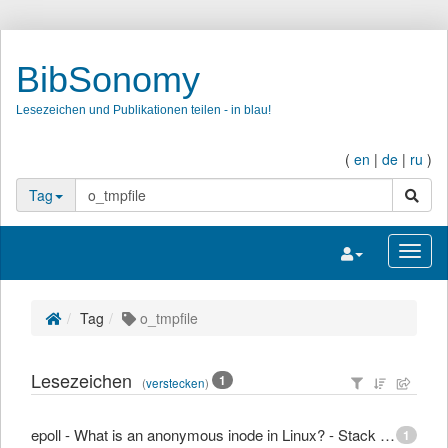
BibSonomy
Lesezeichen und Publikationen teilen - in blau!
(
en
|
de
|
ru
)
Suche
Tag
Navigation umsc
Navig
Tag
o_tmpfile
Lesezeichen
1
(
verstecken
)
epoll - What is an anonymous inode in Linux? - Stack Overflow
1