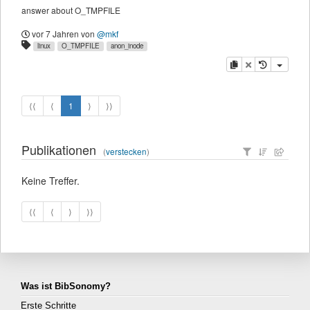
answer about O_TMPFILE
vor 7 Jahren
von
@mkf
linux
O_TMPFILE
anon_inode
Kopieren
Löschen
⟨⟨
⟨
1
⟩
⟩⟩
Publikationen
(
verstecken
)
Keine Treffer.
⟨⟨
⟨
⟩
⟩⟩
Was ist BibSonomy?
Erste Schritte