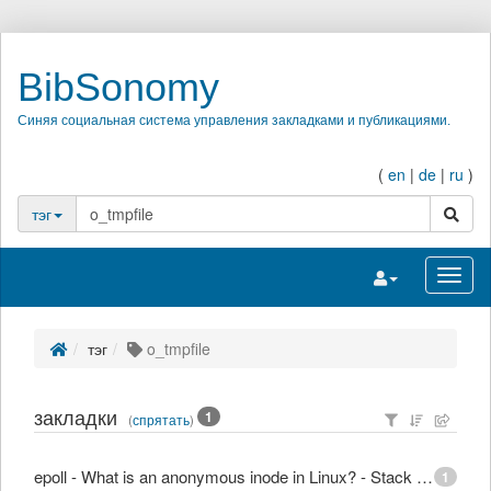
BibSonomy
Синяя социальная система управления закладками и публикациями.
(
en
|
de
|
ru
)
поиск
тэг
Переключить на
Перек
тэг
o_tmpfile
закладки
1
(
спрятать
)
epoll - What is an anonymous inode in Linux? - Stack Overflow
1