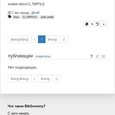
answer about O_TMPFILE
7 лет назад
,
@mkf
linux
O_TMPFILE
anon_inode
копировать
удалить
&lang;&lang;
⟨
1
&rang;
⟩⟩
публикации
(
спрятать
)
Нет подходящих.
&lang;&lang;
⟨
&rang;
⟩⟩
Что такое BibSonomy?
С чего начать