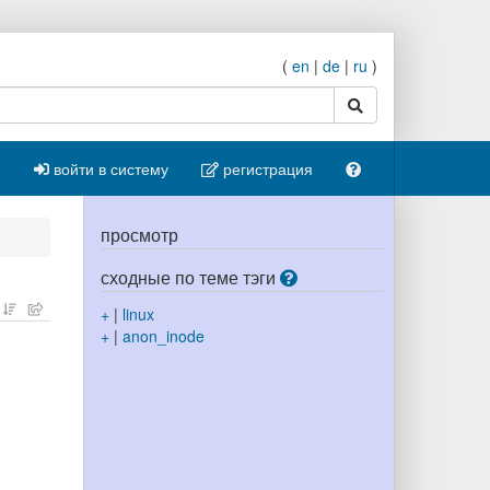
(
en
|
de
|
ru
)
поиск
войти в систему
регистрация
просмотр
сходные по теме тэги
+
|
linux
+
|
anon_inode