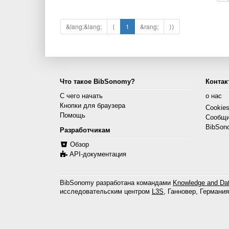
&lang;&lang;
⟨
1
&rang;
⟩⟩
Что такое BibSonomy?
Контак
С чего начать
о нас
Кнопки для браузера
Cookie
Помощь
Сообщи
BibSon
Разработчикам
Обзор
API-документация
BibSonomy разработана командами
Knowledge and Dat
исследовательским центром
L3S
, Ганновер, Германия