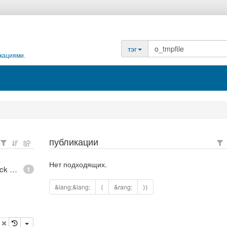
тэг
кациями.
публикации
Нет подходящих.
epoll - What is an anonymous inode in Linux? - Stack Overflow
1
&lang;&lang;
⟨
&rang;
⟩⟩
опировать
удалить