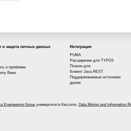
т и защита личных данных
Интеграция
PUMA
Расширение для TYPO3
s
Плагин для
ть о проблеме
Клиент Java REST
omy Вики
Поддерживаемые источники
далее
a Engineering Group
университета Касселя,
Data Mining and Information Re
.