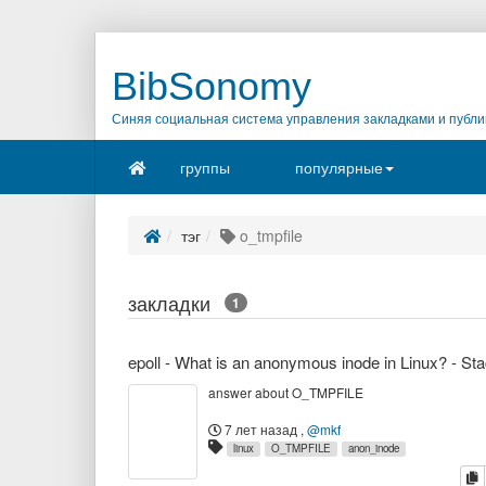
BibSonomy
Синяя социальная система управления закладками и публи
группы
популярные
тэг
o_tmpfile
закладки
1
answer about O_TMPFILE
7 лет назад
,
@mkf
linux
O_TMPFILE
anon_inode
к