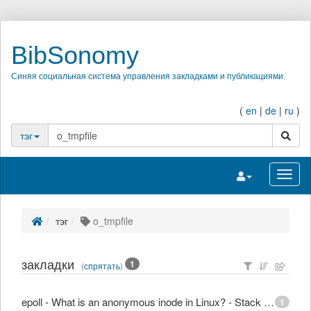
BibSonomy
Синяя социальная система управления закладками и публикациями.
(
en
|
de
|
ru
)
поиск
тэг
Переключить на
Перек
тэг
o_tmpfile
закладки
1
(
спрятать
)
epoll - What is an anonymous inode in Linux? - Stack Overflow
1