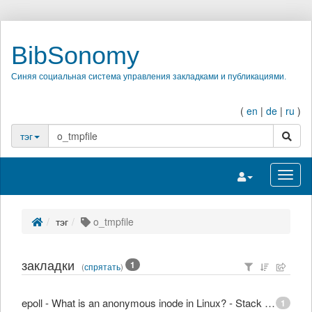
BibSonomy
Синяя социальная система управления закладками и публикациями.
(
en
|
de
|
ru
)
поиск
тэг
Переключить на
Перек
тэг
o_tmpfile
закладки
1
(
спрятать
)
epoll - What is an anonymous inode in Linux? - Stack Overflow
1