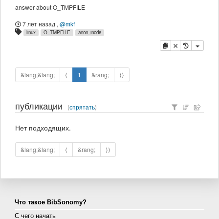
answer about O_TMPFILE
7 лет назад
,
@mkf
linux
O_TMPFILE
anon_inode
копировать
удалить
&lang;&lang;
⟨
1
&rang;
⟩⟩
публикации
(
спрятать
)
Нет подходящих.
&lang;&lang;
⟨
&rang;
⟩⟩
Что такое BibSonomy?
С чего начать