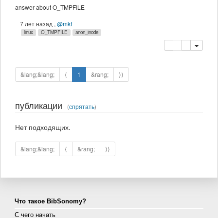
answer about O_TMPFILE
7 лет назад
,
@mkf
linux
O_TMPFILE
anon_inode
копировать
удалить
&lang;&lang;
⟨
1
&rang;
⟩⟩
публикации
(
спрятать
)
Нет подходящих.
&lang;&lang;
⟨
&rang;
⟩⟩
Что такое BibSonomy?
С чего начать