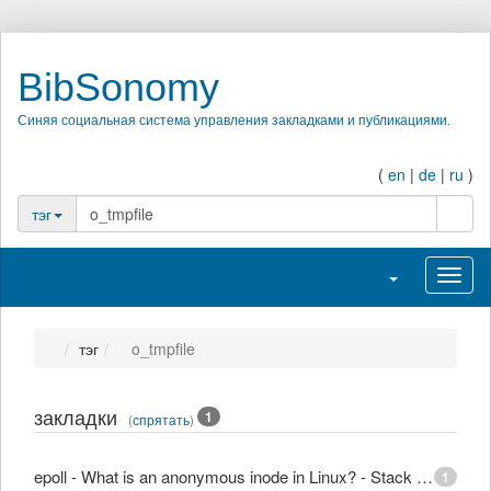
BibSonomy
Синяя социальная система управления закладками и публикациями.
(
en
|
de
|
ru
)
поиск
тэг
Переключить н
Перек
тэг
o_tmpfile
закладки
1
(
спрятать
)
epoll - What is an anonymous inode in Linux? - Stack Overflow
1