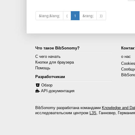
&lang;&lang;
⟨
1
&rang;
⟩⟩
Что такое BibSonomy?
Контак
С чего начать
о нас
Кнопки для браузера
Cookie
Помощь
Сообщи
BibSon
Разработчикам
Обзор
API-документация
BibSonomy разработана командами
Knowledge and Dat
исследовательским центром
L3S
, Ганновер, Германия