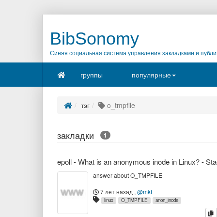
BibSonomy
Синяя социальная система управления закладками и публи
группы
популярные
тэг
o_tmpfile
закладки
1
answer about O_TMPFILE
7 лет назад
,
@mkf
linux
O_TMPFILE
anon_inode
к