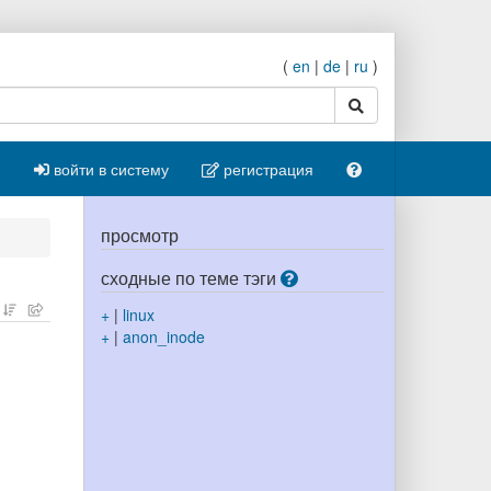
(
en
|
de
|
ru
)
поиск
войти в систему
регистрация
просмотр
сходные по теме тэги
+
|
linux
+
|
anon_inode