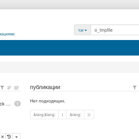
тэг
кациями.
публикации
Нет подходящих.
epoll - What is an anonymous inode in Linux? - Stack Overflow
1
&lang;&lang;
⟨
&rang;
⟩⟩
опировать
удалить