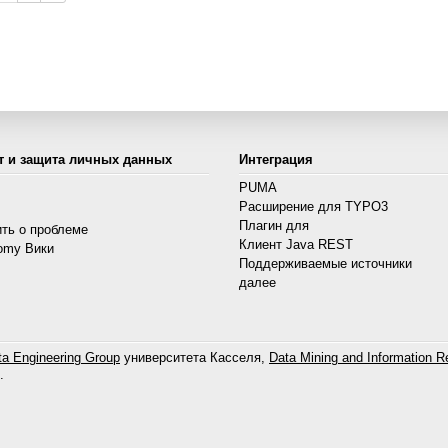
т и защита личных данных
Интеграция
PUMA
Расширение для TYPO3
s
Плагин для
ть о проблеме
Клиент Java REST
omy Вики
Поддерживаемые источники
далее
a Engineering Group
университета Касселя,
Data Mining and Information Re
.