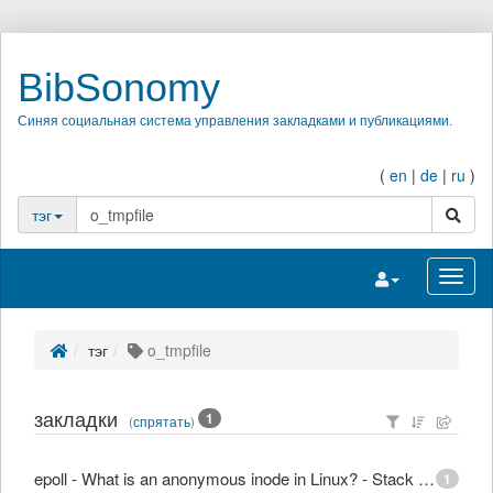
BibSonomy
Синяя социальная система управления закладками и публикациями.
(
en
|
de
|
ru
)
поиск
тэг
Переключить на
Перек
тэг
o_tmpfile
закладки
1
(
спрятать
)
epoll - What is an anonymous inode in Linux? - Stack Overflow
1