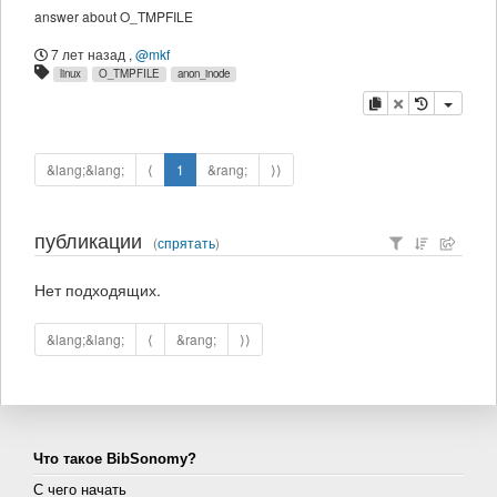
answer about O_TMPFILE
7 лет назад
,
@mkf
linux
O_TMPFILE
anon_inode
копировать
удалить
&lang;&lang;
⟨
1
&rang;
⟩⟩
публикации
(
спрятать
)
Нет подходящих.
&lang;&lang;
⟨
&rang;
⟩⟩
Что такое BibSonomy?
С чего начать