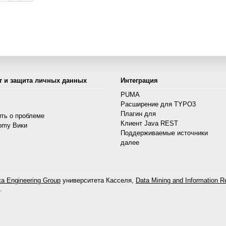
т и защита личных данных
Интеграция
PUMA
Расширение для TYPO3
s
Плагин для
ть о проблеме
Клиент Java REST
omy Вики
Поддерживаемые источники
далее
a Engineering Group
университета Касселя,
Data Mining and Information Re
.