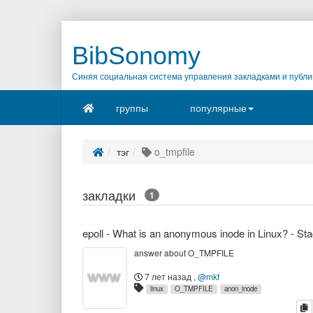
BibSonomy
Синяя социальная система управления закладками и публи
группы
популярные
тэг
o_tmpfile
закладки
1
answer about O_TMPFILE
7 лет назад
,
@mkf
linux
O_TMPFILE
anon_inode
к