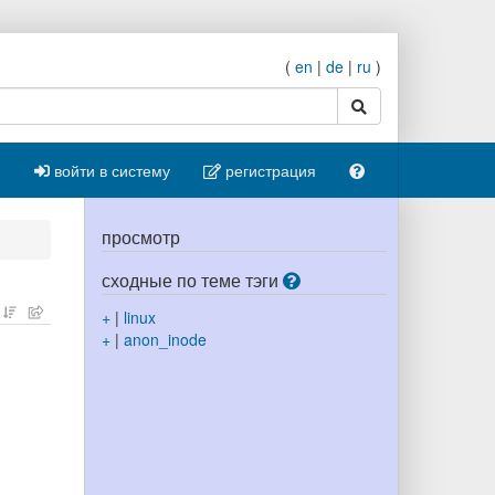
(
en
|
de
|
ru
)
поиск
войти в систему
регистрация
просмотр
сходные по теме тэги
+
|
linux
+
|
anon_inode