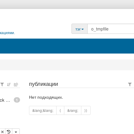
тэг
кациями.
публикации
Нет подходящих.
epoll - What is an anonymous inode in Linux? - Stack Overflow
1
&lang;&lang;
⟨
&rang;
⟩⟩
опировать
удалить