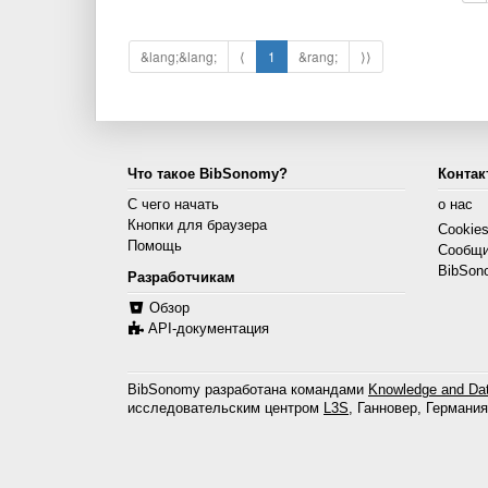
&lang;&lang;
⟨
1
&rang;
⟩⟩
Что такое BibSonomy?
Контак
С чего начать
о нас
Кнопки для браузера
Cookie
Помощь
Сообщи
BibSon
Разработчикам
Обзор
API-документация
BibSonomy разработана командами
Knowledge and Dat
исследовательским центром
L3S
, Ганновер, Германия