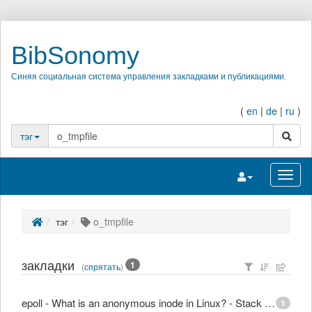
BibSonomy
Синяя социальная система управления закладками и публикациями.
(
en
|
de
|
ru
)
поиск
тэг
Переключить на
Перек
тэг
o_tmpfile
закладки
1
(
спрятать
)
epoll - What is an anonymous inode in Linux? - Stack Overflow
1