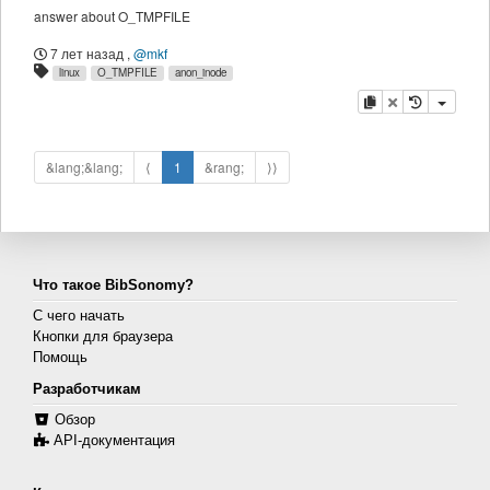
answer about O_TMPFILE
7 лет назад
,
@mkf
linux
O_TMPFILE
anon_inode
копировать
удалить
&lang;&lang;
⟨
1
&rang;
⟩⟩
Что такое BibSonomy?
С чего начать
Кнопки для браузера
Помощь
Разработчикам
Обзор
API-документация