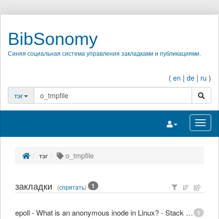
BibSonomy
Синяя социальная система управления закладками и публикациями.
(
en
|
de
|
ru
)
поиск
тэг
Переключить на
Перек
тэг
o_tmpfile
закладки
1
(
спрятать
)
epoll - What is an anonymous inode in Linux? - Stack Overflow
1