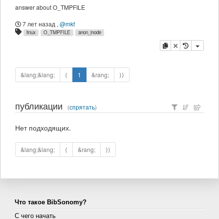
answer about O_TMPFILE
7 лет назад
,
@mkf
linux
O_TMPFILE
anon_inode
копировать
удалить
&lang;&lang;
⟨
1
&rang;
⟩⟩
публикации
(
спрятать
)
Нет подходящих.
&lang;&lang;
⟨
&rang;
⟩⟩
Что такое BibSonomy?
С чего начать