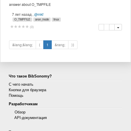
answer about O_TMPFILE
7 лет назад
,
@mkf
O_TMPFILE
anon_inode
linux
копировать
удалить
(
0
)
&lang;&lang;
⟨
1
&rang;
⟩⟩
Что такое BibSonomy?
С чего начать
Кнопки для браузера
Помощь
Разработчикам
Обзор
API-документация