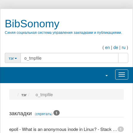
BibSonomy
Синяя социальная система управления закладками и публикациями.
(
en
|
de
|
ru
)
поиск
тэг
Переключить н
Перек
тэг
o_tmpfile
закладки
1
(
спрятать
)
epoll - What is an anonymous inode in Linux? - Stack Overflow
1