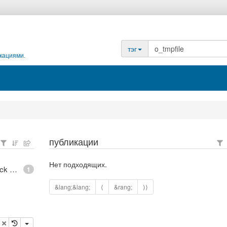
тэг
кациями.
публикации
Нет подходящих.
epoll - What is an anonymous inode in Linux? - Stack Overflow
1
&lang;&lang;
⟨
&rang;
⟩⟩
опировать
удалить