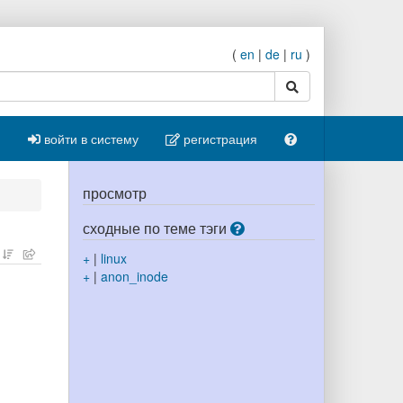
(
en
|
de
|
ru
)
поиск
войти в систему
регистрация
просмотр
сходные по теме тэги
+
|
linux
+
|
anon_inode