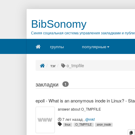
BibSonomy
Синяя социальная система управления закладками и публи
группы
популярные
тэг
o_tmpfile
закладки
1
answer about O_TMPFILE
7 лет назад
,
@mkf
linux
O_TMPFILE
anon_inode
к