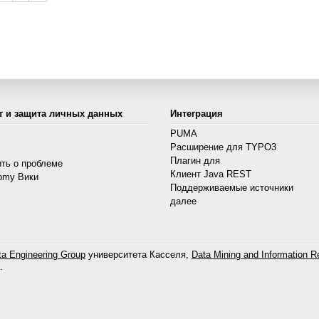
т и защита личных данных
Интеграция
PUMA
Расширение для TYPO3
s
Плагин для
ть о проблеме
Клиент Java REST
omy Вики
Поддерживаемые источники
далее
a Engineering Group
университета Касселя,
Data Mining and Information Re
.