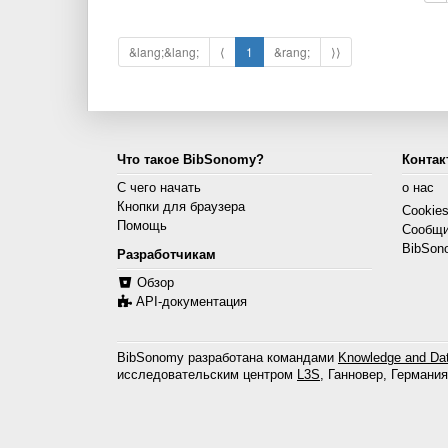
&lang;&lang;
⟨
1
&rang;
⟩⟩
Что такое BibSonomy?
Контак
С чего начать
о нас
Кнопки для браузера
Cookie
Помощь
Сообщи
BibSon
Разработчикам
Обзор
API-документация
BibSonomy разработана командами
Knowledge and Dat
исследовательским центром
L3S
, Ганновер, Германия