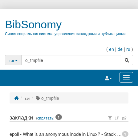
BibSonomy
Синяя социальная система управления закладками и публикациями.
(
en
|
de
|
ru
)
поиск
тэг
Переключить на
Перек
тэг
o_tmpfile
закладки
1
(
спрятать
)
epoll - What is an anonymous inode in Linux? - Stack Overflow
1