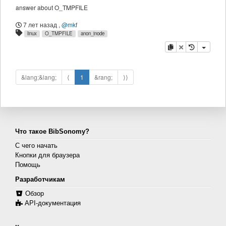
answer about O_TMPFILE
7 лет назад
,
@mkf
linux
O_TMPFILE
anon_inode
копировать
удалить
&lang;&lang;
⟨
1
&rang;
⟩⟩
Что такое BibSonomy?
С чего начать
Кнопки для браузера
Помощь
Разработчикам
Обзор
API-документация