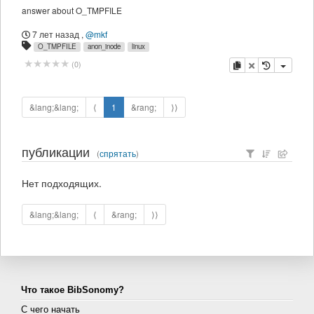
answer about O_TMPFILE
7 лет назад
,
@mkf
O_TMPFILE
anon_inode
linux
копировать
удалить
(
0
)
&lang;&lang;
⟨
1
&rang;
⟩⟩
публикации
(
спрятать
)
Нет подходящих.
&lang;&lang;
⟨
&rang;
⟩⟩
Что такое BibSonomy?
С чего начать