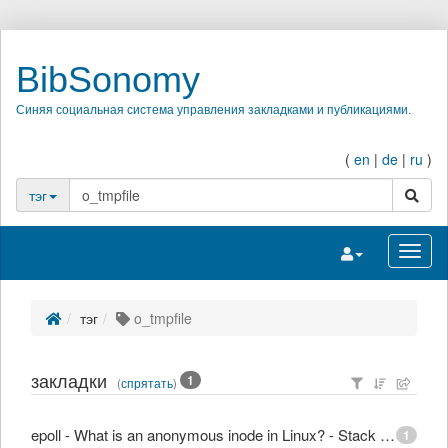
BibSonomy
Синяя социальная система управления закладками и публикациями.
(
en
|
de
|
ru
)
поиск
тэг
Переключить на
Перек
тэг
o_tmpfile
закладки
1
(
спрятать
)
epoll - What is an anonymous inode in Linux? - Stack Overflow
1