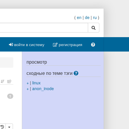
(
en
|
de
|
ru
)
поиск
войти в систему
регистрация
просмотр
сходные по теме тэги
+
|
linux
+
|
anon_inode
1
ровать
далить