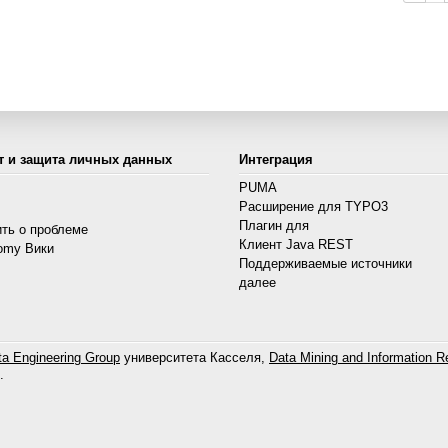
т и защита личных данных
Интеграция
PUMA
Расширение для TYPO3
s
Плагин для
ть о проблеме
Клиент Java REST
omy Вики
Поддерживаемые источники
далее
a Engineering Group
университета Касселя,
Data Mining and Information Re
.