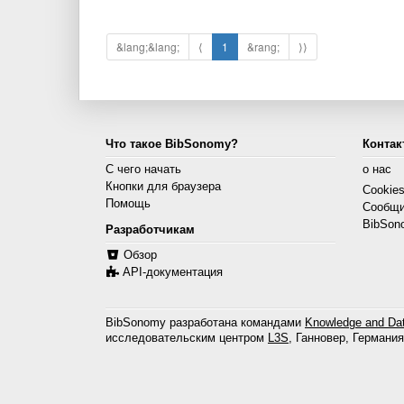
&lang;&lang;
⟨
1
&rang;
⟩⟩
Что такое BibSonomy?
Контак
С чего начать
о нас
Кнопки для браузера
Cookie
Помощь
Сообщи
BibSon
Разработчикам
Обзор
API-документация
BibSonomy разработана командами
Knowledge and Dat
исследовательским центром
L3S
, Ганновер, Германия