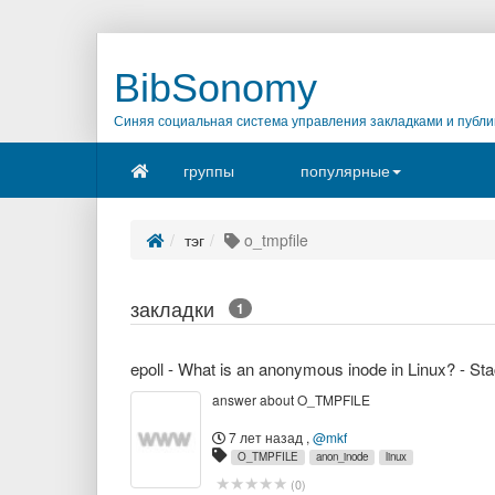
BibSonomy
Синяя социальная система управления закладками и публи
группы
популярные
тэг
o_tmpfile
закладки
1
epoll - What is an anonymous inode in Linux? - St
answer about O_TMPFILE
7 лет назад
,
@mkf
O_TMPFILE
anon_inode
linux
(
0
)