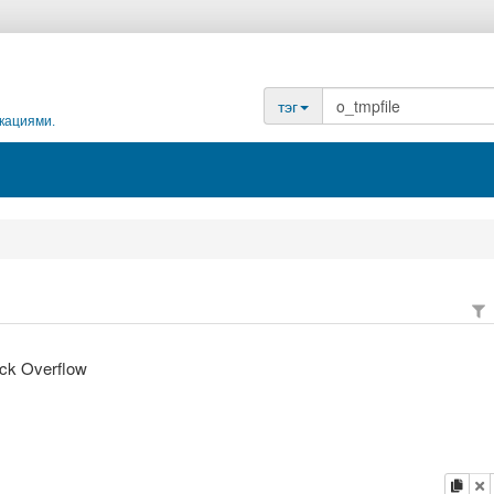
тэг
кациями.
ack Overflow
копи
у