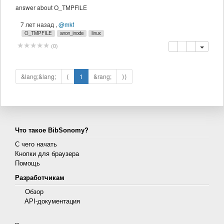
answer about O_TMPFILE
7 лет назад
,
@mkf
O_TMPFILE
anon_inode
linux
копировать
удалить
(
0
)
&lang;&lang;
⟨
1
&rang;
⟩⟩
Что такое BibSonomy?
С чего начать
Кнопки для браузера
Помощь
Разработчикам
Обзор
API-документация