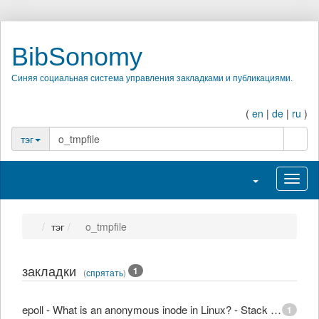
BibSonomy
Синяя социальная система управления закладками и публикациями.
(
en
|
de
|
ru
)
поиск
тэг
Переключить на
Перек
тэг
o_tmpfile
закладки
1
(
спрятать
)
epoll - What is an anonymous inode in Linux? - Stack Overflow
1