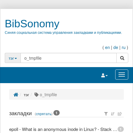
BibSonomy
Синяя социальная система управления закладками и публикациями.
(
en
|
de
|
ru
)
поиск
тэг
Переключить на
Перек
тэг
o_tmpfile
закладки
1
(
спрятать
)
epoll - What is an anonymous inode in Linux? - Stack Overflow
1