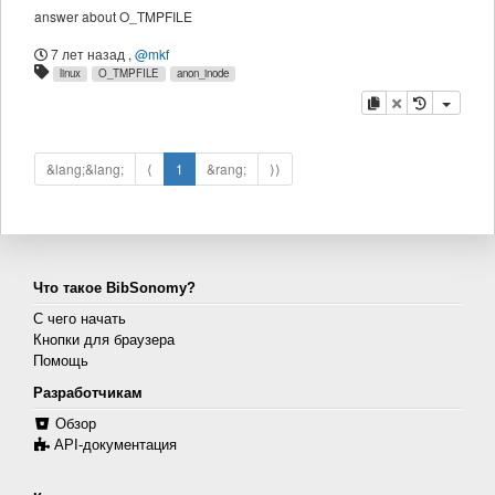
answer about O_TMPFILE
7 лет назад
,
@mkf
linux
O_TMPFILE
anon_inode
копировать
удалить
&lang;&lang;
⟨
1
&rang;
⟩⟩
Что такое BibSonomy?
С чего начать
Кнопки для браузера
Помощь
Разработчикам
Обзор
API-документация