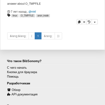
answer about O_TMPFILE
7 лет назад
,
@mkf
linux
O_TMPFILE
anon_inode
копировать
удалить
&lang;&lang;
⟨
1
&rang;
⟩⟩
Что такое BibSonomy?
С чего начать
Кнопки для браузера
Помощь
Разработчикам
Обзор
API-документация