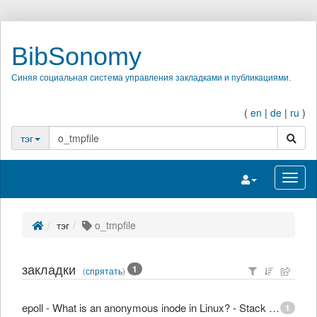
BibSonomy
Синяя социальная система управления закладками и публикациями.
(
en
|
de
|
ru
)
поиск
тэг
Переключить на
Перек
тэг
o_tmpfile
закладки
1
(
спрятать
)
epoll - What is an anonymous inode in Linux? - Stack Overflow
1