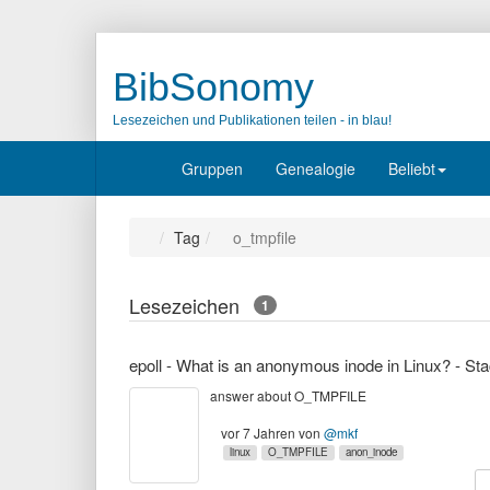
BibSonomy
Lesezeichen und Publikationen teilen - in blau!
Gruppen
Genealogie
Beliebt
Tag
o_tmpfile
Lesezeichen
1
answer about O_TMPFILE
vor 7 Jahren
von
@mkf
linux
O_TMPFILE
anon_inode
K