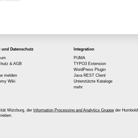
t und Datenschutz
Integration
sum
PUMA
chutz & AGB
TYPO3 Extension
s
WordPress Plugin
me melden
Java REST Client
omy Wiki
Unterstützte Kataloge
mehr
ität Würzburg, der
Information Processing and Analytics Gruppe
der Humboldt
rieben.