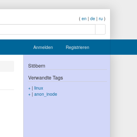
(
en
|
de
|
ru
)
Suche
Anmelden
Registrieren
Stöbern
Verwandte Tags
+
|
linux
+
|
anon_inode