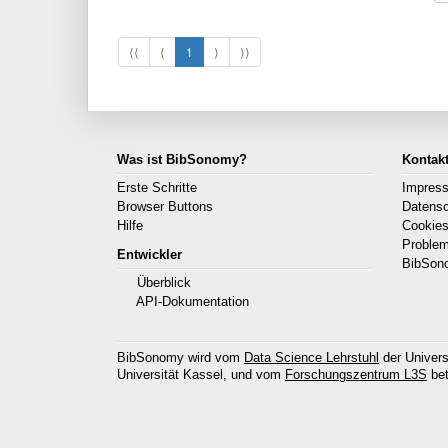
⟨⟨
⟨
1
⟩
⟩⟩
Was ist BibSonomy?
Kontak
Erste Schritte
Impres
Browser Buttons
Datens
Hilfe
Cookie
Proble
Entwickler
BibSon
Überblick
API-Dokumentation
BibSonomy wird vom
Data Science Lehrstuhl
der Univers
Universität Kassel, und vom
Forschungszentrum L3S
bet