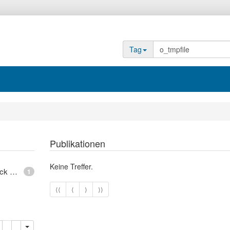
Tag
Publikationen
Keine Treffer.
epoll - What is an anonymous inode in Linux? - Stack Overflow
1
⟨⟨
⟨
⟩
⟩⟩
opieren
Löschen