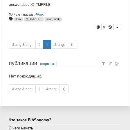
answer about O_TMPFILE
7 лет назад
,
@mkf
linux
O_TMPFILE
anon_inode
копировать
удалить
&lang;&lang;
⟨
1
&rang;
⟩⟩
публикации
(
спрятать
)
Нет подходящих.
&lang;&lang;
⟨
&rang;
⟩⟩
Что такое BibSonomy?
С чего начать