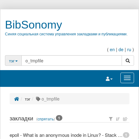
BibSonomy
Синяя социальная система управления закладками и публикациями.
(
en
|
de
|
ru
)
поиск
тэг
Переключить на
Перек
тэг
o_tmpfile
закладки
1
(
спрятать
)
epoll - What is an anonymous inode in Linux? - Stack Overflow
1