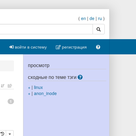
(
en
|
de
|
ru
)
поиск
войти в систему
регистрация
просмотр
сходные по теме тэги
+
|
linux
+
|
anon_inode
1
ровать
далить