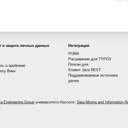
т и защита личных данных
Интеграция
PUMA
Расширение для TYPO3
s
Плагин для
ть о проблеме
Клиент Java REST
omy Вики
Поддерживаемые источники
далее
a Engineering Group
университета Касселя,
Data Mining and Information Re
.