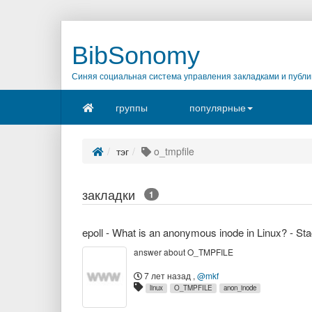
BibSonomy
Синяя социальная система управления закладками и публи
группы
популярные
тэг
o_tmpfile
закладки
1
epoll - What is an anonymous inode in Linux? - St
answer about O_TMPFILE
7 лет назад
,
@mkf
linux
O_TMPFILE
anon_inode