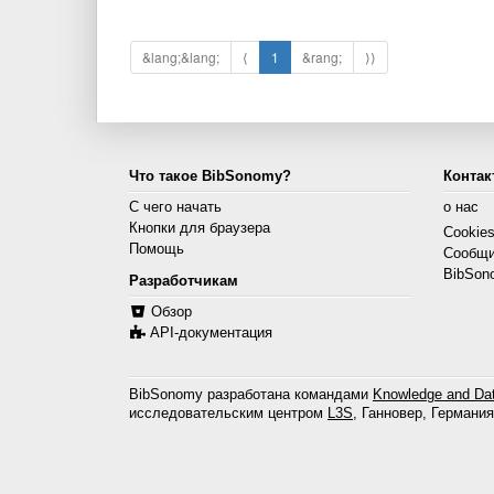
&lang;&lang;
⟨
1
&rang;
⟩⟩
Что такое BibSonomy?
Контак
С чего начать
о нас
Кнопки для браузера
Cookie
Помощь
Сообщи
BibSon
Разработчикам
Обзор
API-документация
BibSonomy разработана командами
Knowledge and Dat
исследовательским центром
L3S
, Ганновер, Германия