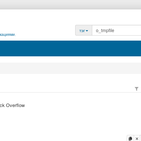
тэг
кациями.
ack Overflow
копи
у