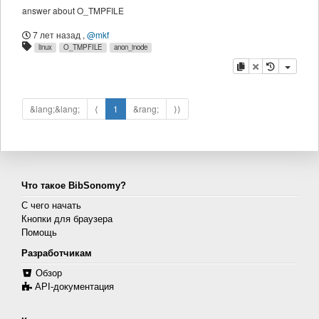
answer about O_TMPFILE
7 лет назад
,
@mkf
linux
O_TMPFILE
anon_inode
копировать
удалить
&lang;&lang;
⟨
1
&rang;
⟩⟩
Что такое BibSonomy?
С чего начать
Кнопки для браузера
Помощь
Разработчикам
Обзор
API-документация