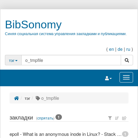
BibSonomy
Синяя социальная система управления закладками и публикациями.
(
en
|
de
|
ru
)
поиск
тэг
Переключить на
Перек
тэг
o_tmpfile
закладки
1
(
спрятать
)
epoll - What is an anonymous inode in Linux? - Stack Overflow
1