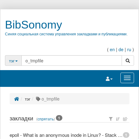
BibSonomy
Синяя социальная система управления закладками и публикациями.
(
en
|
de
|
ru
)
поиск
тэг
Переключить на
Перек
тэг
o_tmpfile
закладки
1
(
спрятать
)
epoll - What is an anonymous inode in Linux? - Stack Overflow
1