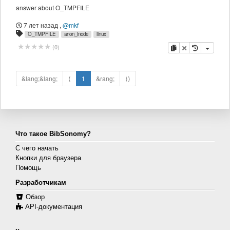
answer about O_TMPFILE
7 лет назад
,
@mkf
O_TMPFILE
anon_inode
linux
копировать
удалить
(
0
)
&lang;&lang;
⟨
1
&rang;
⟩⟩
Что такое BibSonomy?
С чего начать
Кнопки для браузера
Помощь
Разработчикам
Обзор
API-документация