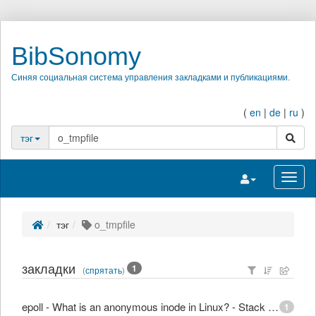
BibSonomy
Синяя социальная система управления закладками и публикациями.
(
en
|
de
|
ru
)
поиск
тэг
Переключить на
Перек
тэг
o_tmpfile
закладки
1
(
спрятать
)
epoll - What is an anonymous inode in Linux? - Stack Overflow
1