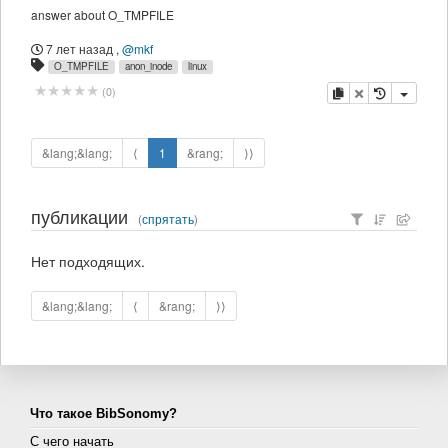
answer about O_TMPFILE
7 лет назад
,
@mkf
O_TMPFILE
anon_inode
linux
копировать
удалить
(
0
)
&lang;&lang;
⟨
1
&rang;
⟩⟩
публикации
(
спрятать
)
Нет подходящих.
&lang;&lang;
⟨
&rang;
⟩⟩
Что такое BibSonomy?
С чего начать