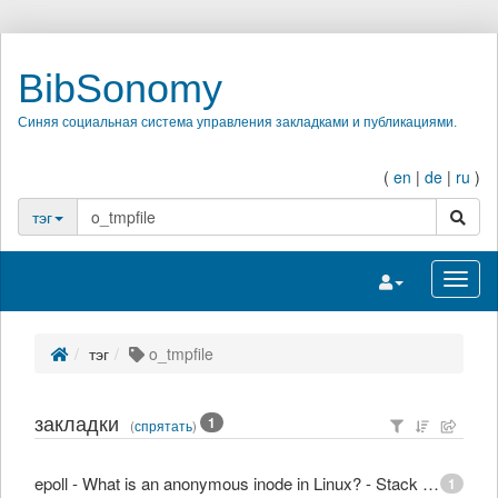
BibSonomy
Синяя социальная система управления закладками и публикациями.
(
en
|
de
|
ru
)
поиск
тэг
Переключить на
Перек
тэг
o_tmpfile
закладки
1
(
спрятать
)
epoll - What is an anonymous inode in Linux? - Stack Overflow
1