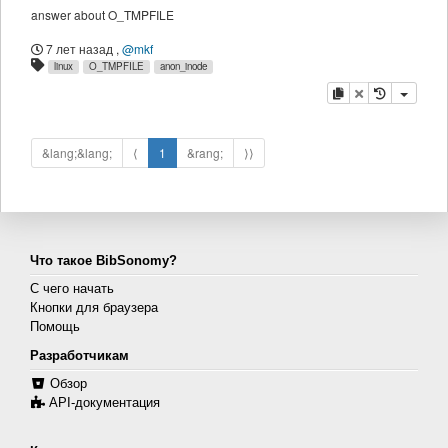
answer about O_TMPFILE
7 лет назад
,
@mkf
linux
O_TMPFILE
anon_inode
копировать
удалить
&lang;&lang;
⟨
1
&rang;
⟩⟩
Что такое BibSonomy?
С чего начать
Кнопки для браузера
Помощь
Разработчикам
Обзор
API-документация