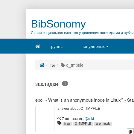
BibSonomy
Синяя социальная система управления закладками и публи
группы
популярные
тэг
o_tmpfile
закладки
1
answer about O_TMPFILE
7 лет назад
,
@mkf
linux
O_TMPFILE
anon_inode
к