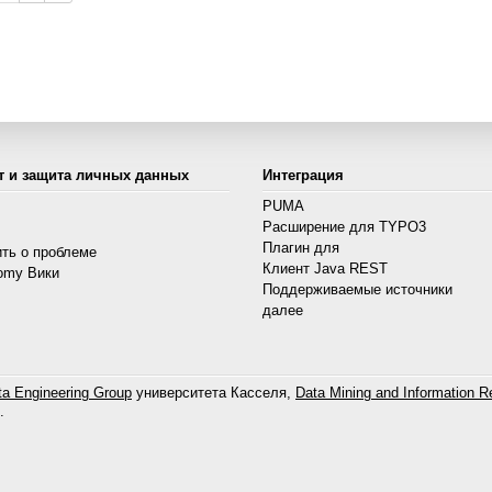
т и защита личных данных
Интеграция
PUMA
Расширение для TYPO3
s
Плагин для
ть о проблеме
Клиент Java REST
omy Вики
Поддерживаемые источники
далее
a Engineering Group
университета Касселя,
Data Mining and Information Re
.