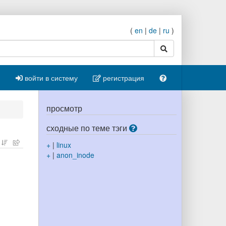
(
en
|
de
|
ru
)
поиск
войти в систему
регистрация
просмотр
сходные по теме тэги
+
|
linux
+
|
anon_inode