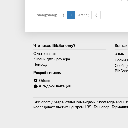
&lang;&lang;
⟨
1
&rang;
⟩⟩
Что такое BibSonomy?
Контак
С чего начать
о нас
Кнопки для браузера
Cookie
Помощь
Сообщи
BibSon
Разработчикам
Обзор
API-документация
BibSonomy разработана командами
Knowledge and Dat
исследовательским центром
L3S
, Ганновер, Германия