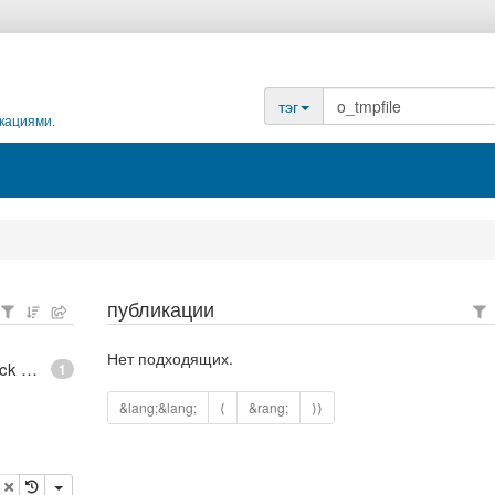
тэг
кациями.
публикации
Нет подходящих.
epoll - What is an anonymous inode in Linux? - Stack Overflow
1
&lang;&lang;
⟨
&rang;
⟩⟩
опировать
удалить