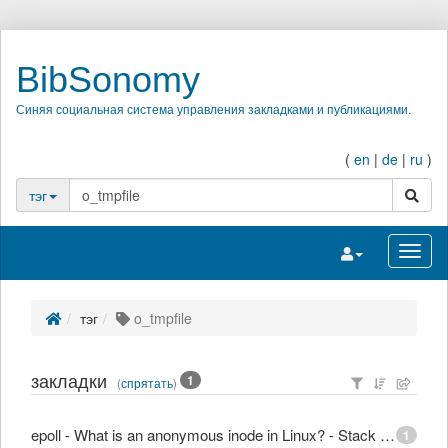
BibSonomy
Синяя социальная система управления закладками и публикациями.
(
en
|
de
|
ru
)
поиск
тэг
Переключить на
Перек
тэг
o_tmpfile
закладки
1
(
спрятать
)
epoll - What is an anonymous inode in Linux? - Stack Overflow
1