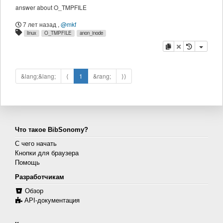
answer about O_TMPFILE
7 лет назад
,
@mkf
linux
O_TMPFILE
anon_inode
копировать
удалить
&lang;&lang;
⟨
1
&rang;
⟩⟩
Что такое BibSonomy?
С чего начать
Кнопки для браузера
Помощь
Разработчикам
Обзор
API-документация