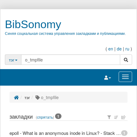
BibSonomy
Синяя социальная система управления закладками и публикациями.
(
en
|
de
|
ru
)
поиск
тэг
Переключить на
Перек
тэг
o_tmpfile
закладки
1
(
спрятать
)
epoll - What is an anonymous inode in Linux? - Stack Overflow
1