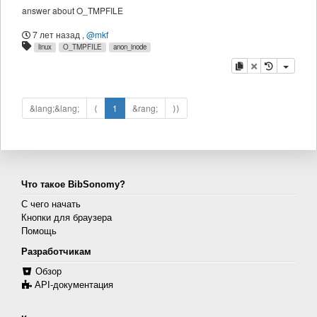
answer about O_TMPFILE
7 лет назад
,
@mkf
linux
O_TMPFILE
anon_inode
копировать
удалить
&lang;&lang;
⟨
1
&rang;
⟩⟩
Что такое BibSonomy?
С чего начать
Кнопки для браузера
Помощь
Разработчикам
Обзор
API-документация