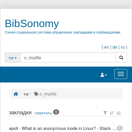
BibSonomy
Синяя социальная система управления закладками и публикациями.
(
en
|
de
|
ru
)
поиск
тэг
Переключить на
Перек
тэг
o_tmpfile
закладки
1
(
спрятать
)
epoll - What is an anonymous inode in Linux? - Stack Overflow
1