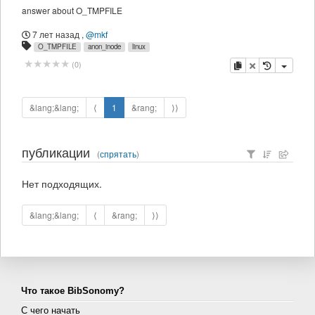
answer about O_TMPFILE
7 лет назад
,
@mkf
O_TMPFILE
anon_inode
linux
копировать
удалить
(
0
)
&lang;&lang;
⟨
1
&rang;
⟩⟩
публикации
(
спрятать
)
Нет подходящих.
&lang;&lang;
⟨
&rang;
⟩⟩
Что такое BibSonomy?
С чего начать