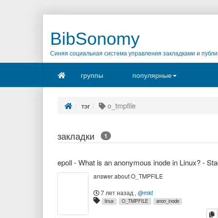
BibSonomy
Синяя социальная система управления закладками и публи
группы
популярные
тэг
o_tmpfile
закладки
1
answer about O_TMPFILE
7 лет назад
,
@mkf
linux
O_TMPFILE
anon_inode
к