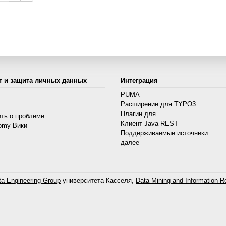
т и защита личных данных
Интеграция
PUMA
Расширение для TYPO3
s
Плагин для
ть о проблеме
Клиент Java REST
omy Вики
Поддерживаемые источники
далее
a Engineering Group
университета Касселя,
Data Mining and Information Re
.