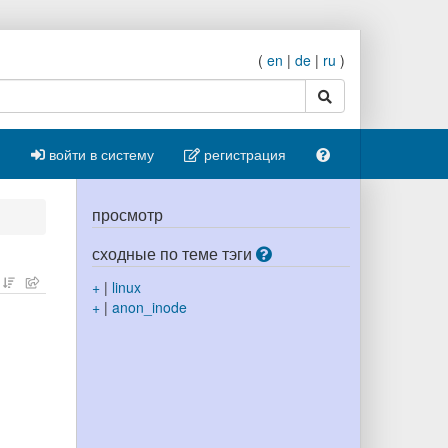
(
en
|
de
|
ru
)
поиск
войти в систему
регистрация
просмотр
сходные по теме тэги
+
|
linux
+
|
anon_inode