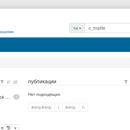
тэг
кациями.
публикации
Нет подходящих.
epoll - What is an anonymous inode in Linux? - Stack Overflow
1
&lang;&lang;
⟨
&rang;
⟩⟩
опировать
удалить