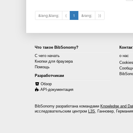
&lang;&lang;
⟨
1
&rang;
⟩⟩
Что такое BibSonomy?
Контак
С чего начать
о нас
Кнопки для браузера
Cookie
Помощь
Сообщи
BibSon
Разработчикам
Обзор
API-документация
BibSonomy разработана командами
Knowledge and Dat
исследовательским центром
L3S
, Ганновер, Германия