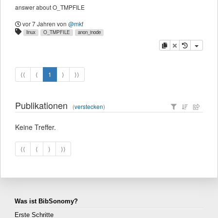
answer about O_TMPFILE
vor 7 Jahren
von
@mkf
linux
O_TMPFILE
anon_inode
Kopieren
Löschen
⟨⟨
⟨
1
⟩
⟩⟩
Publikationen
(
verstecken
)
Keine Treffer.
⟨⟨
⟨
⟩
⟩⟩
Was ist BibSonomy?
Erste Schritte