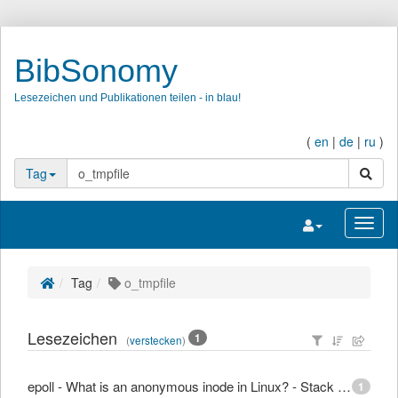
BibSonomy
Lesezeichen und Publikationen teilen - in blau!
(
en
|
de
|
ru
)
Suche
Tag
Navigation umsc
Navig
Tag
o_tmpfile
Lesezeichen
1
(
verstecken
)
epoll - What is an anonymous inode in Linux? - Stack Overflow
1